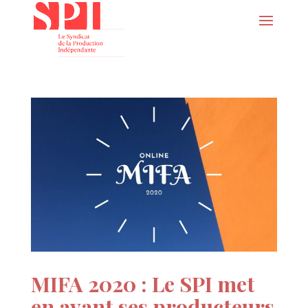
MIFA 2020 : Le SPI met
en avant ses producteurs