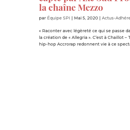
la chaîne Mezzo
par
Équipe SPI
|
Mai 5, 2020
|
Actus-Adhér
« Raconter avec légèreté ce qui se passe da
la création de « Allegria ». C’est à Chaillo
hip-hop Accrorap redonnent vie à ce spectac