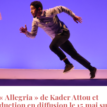
« Allegria » de Kader Attou et
uction en diffusion le 15 mai s