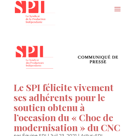
Le SPI félicite vivement
ses adhérents pour le
soutien obtenu à
l’occasion du « Choc de
modernisation » du CNC
par
Équipe SPI
|
Juil 23, 2021
|
Actus-SPI