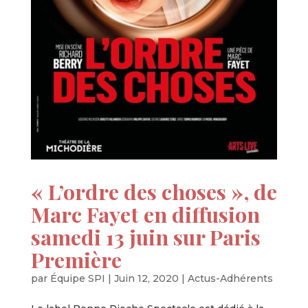
« L’ordre des choses », de
Marc Fayet en diffusion
samedi 13 juin sur Paris
Première
par
Équipe SPI
|
Juin 12, 2020
|
Actus-Adhérents