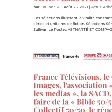
par
Équipe SPI
|
Août 26, 2021
|
Actus-Adh
Ces sélections illustrent la vitalité const
séries et unitaires de fiction. Sélections S
Sullivan Le Postec ASTHARTÉ ET COMPAGN
France Télévisions, le 
Images, l’association
les medias », la SACD,
faire de la « Bible 50/
Collectif 50/50, le rép