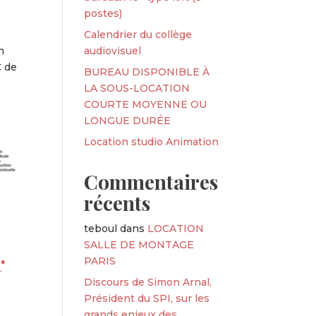
postes)
Calendrier du collège
n
audiovisuel
C de
BUREAU DISPONIBLE À
LA SOUS-LOCATION
COURTE MOYENNE OU
LONGUE DURÉE
Location studio Animation
Commentaires
récents
teboul
dans
LOCATION
SALLE DE MONTAGE
r
PARIS
Discours de Simon Arnal,
Président du SPI, sur les
grands enjeux des