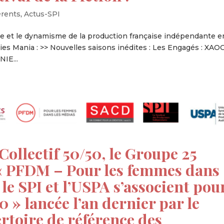
érents
,
Actus-SPI
ante et le dynamisme de la production française indépendante e
éries Mania : >> Nouvelles saisons inédites : Les Engagés : XAO
IE...
Collectif 50/50, le Groupe 25
 « PFDM – Pour les femmes dans
 le SPI et l’USPA s’associent pou
50 » lancée l’an dernier par le
ertoire de référence des