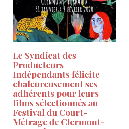
Le Syndicat des
Producteurs
Indépendants félicite
chaleureusement ses
adhérents pour leurs
films sélectionnés au
Festival du Court-
Métrage de Clermont-