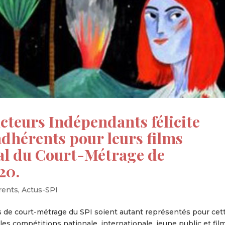
cteurs Indépendants félicite
dhérents pour leurs films
val du Court-Métrage de
20.
rents
,
Actus-SPI
de court-métrage du SPI soient autant représentés pour cet
les compétitions nationale, internationale, jeune public et fil