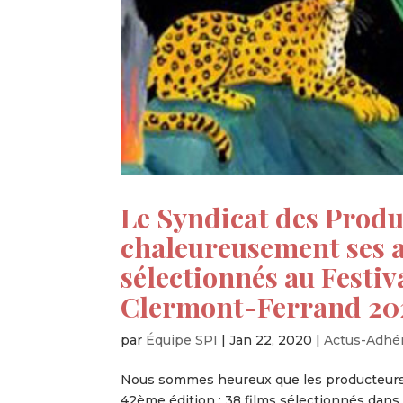
Le Syndicat des Produ
chaleureusement ses a
sélectionnés au Festi
Clermont-Ferrand 20
par
Équipe SPI
|
Jan 22, 2020
|
Actus-Adhé
Nous sommes heureux que les producteurs 
42ème édition : 38 films sélectionnés dans 