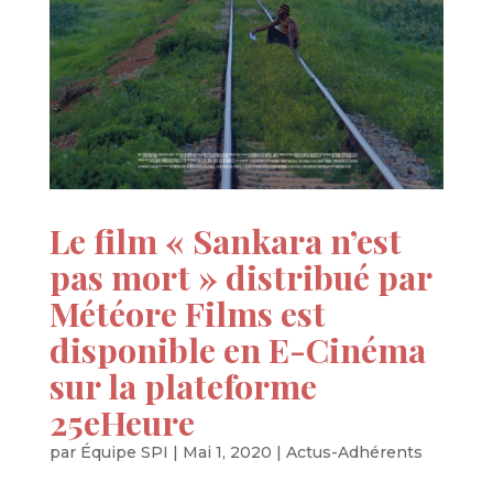
Le film « Sankara n’est
pas mort » distribué par
Météore Films est
disponible en E-Cinéma
sur la plateforme
25eHeure
par
Équipe SPI
|
Mai 1, 2020
|
Actus-Adhérents