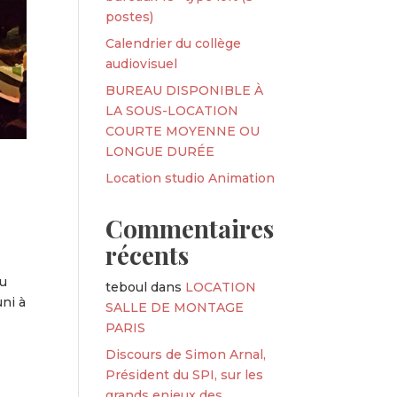
postes)
Calendrier du collège
audiovisuel
BUREAU DISPONIBLE À
LA SOUS-LOCATION
COURTE MOYENNE OU
LONGUE DURÉE
Location studio Animation
Commentaires
récents
au
teboul
dans
LOCATION
uni à
SALLE DE MONTAGE
PARIS
Discours de Simon Arnal,
Président du SPI, sur les
grands enjeux des