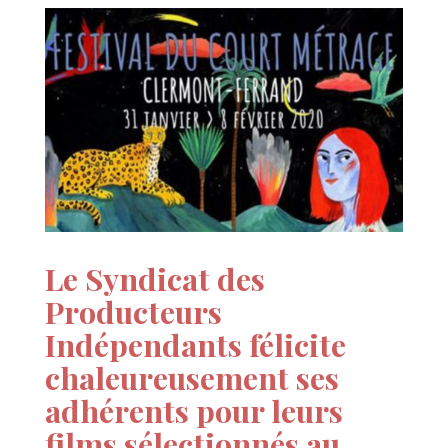
Le Syndicat des
Producteurs
Indépendants félicite
chaleureusement ses
adhérents pour leurs
films sélectionnés au