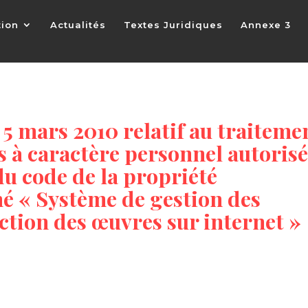
tion
Actualités
Textes Juridiques
Annexe 3
 5 mars 2010 relatif au traiteme
 à caractère personnel autorise
du code de la propriété
é « Système de gestion des
ction des œuvres sur internet »