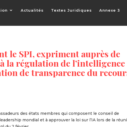
tion
Actualités
Textes Juridiques
Annexe 3
nt le SPI, expriment auprès de
à la régulation de l’intelligence
igation de transparence du recour
bassadeurs des états membres qui composent le conseil de
leadership mondial et à approuver la loi sur l’IA lors de la réun
) du 2 février.