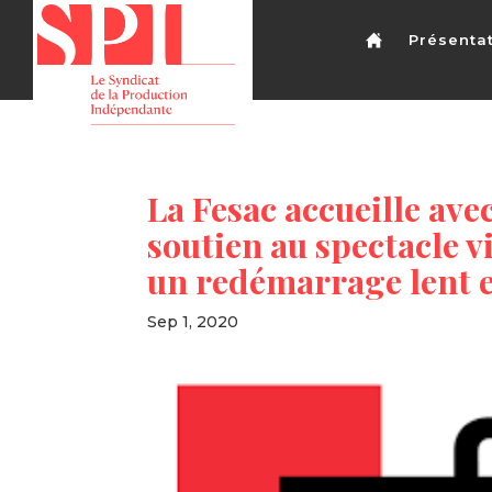
Présenta
La Fesac accueille ave
soutien au spectacle 
un redémarrage lent et 
Sep 1, 2020