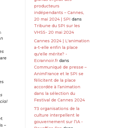
producteurs
indépendants – Cannes,
20 mai 2024 | SPI
dans
Tribune du SPI sur les
,
VHSS- 20 mai 2024
en
Cannes 2024 | L'animation
a-t-elle enfin la place
es
qu'elle mérite? -
lare
Ecrannoir.fr
dans
Communiqué de presse –
AnimFrance et le SPI se
félicitent de la place
es
accordée à l’animation
dans la sélection du
ns
Festival de Cannes 2024
cial
73 organisations de la
culture interpellent le
et
gouvernement sur l’IA -
s –