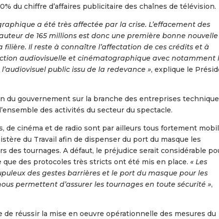
0% du chiffre d’affaires publicitaire des chaînes de télévision.
raphique a été très affectée par la crise. L’effacement des
hauteur de 165 millions est donc une première bonne nouvelle
ilière. Il reste à connaître l’affectation de ces crédits et à
duction audiovisuelle et cinématographique avec notamment 
l’audiovisuel public issu de la redevance »
, explique le Prési
tion du gouvernement sur la branche des entreprises technique
l’ensemble des activités du secteur du spectacle.
s, de cinéma et de radio sont par ailleurs tous fortement mobi
stère du Travail afin de dispenser du port du masque les
lors des tournages. A défaut, le préjudice serait considérable po
 que des protocoles très stricts ont été mis en place.
« Les
upuleux des gestes barrières et le port du masque pour les
us permettent d’assurer les tournages en toute sécurité »
,
e de réussir la mise en oeuvre opérationnelle des mesures du