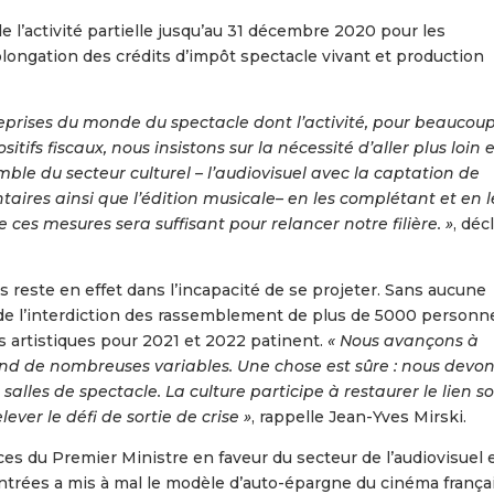
de l’activité partielle jusqu’au 31 décembre 2020 pour les
rolongation des crédits d’impôt spectacle vivant et production
reprises du monde du spectacle dont l’activité, pour beaucoup
sitifs fiscaux, nous insistons sur la nécessité d’aller plus loin 
mble du secteur culturel – l’audiovisuel avec la captation de
taires ainsi que l’édition musicale– en les complétant et en l
e ces mesures sera suffisant pour relancer notre filière. »
, déc
 reste en effet dans l’incapacité de se projeter. Sans aucune
d de l’interdiction des rassemblement de plus de 5000 personn
s artistiques pour 2021 et 2022 patinent.
« Nous avançons à
pend de nombreuses variables. Une chose est sûre : nous devo
alles de spectacle. La culture participe à restaurer le lien so
ever le défi de sortie de crise »
, rappelle Jean-Yves Mirski.
ces du Premier Ministre en faveur du secteur de l’audiovisuel 
entrées a mis à mal le modèle d’auto-épargne du cinéma françai