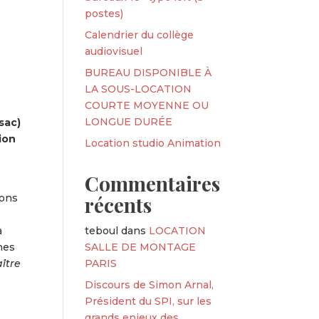
postes)
Calendrier du collège
audiovisuel
BUREAU DISPONIBLE À
LA SOUS-LOCATION
COURTE MOYENNE OU
LONGUE DURÉE
sac)
ion
Location studio Animation
Commentaires
ions
récents
a
teboul
dans
LOCATION
nes
SALLE DE MONTAGE
ître
PARIS
Discours de Simon Arnal,
Président du SPI, sur les
grands enjeux des