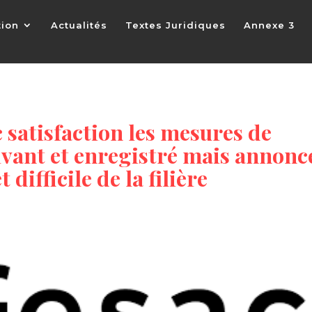
tion
Actualités
Textes Juridiques
Annexe 3
c satisfaction les mesures de
vivant et enregistré mais annonc
difficile de la filière