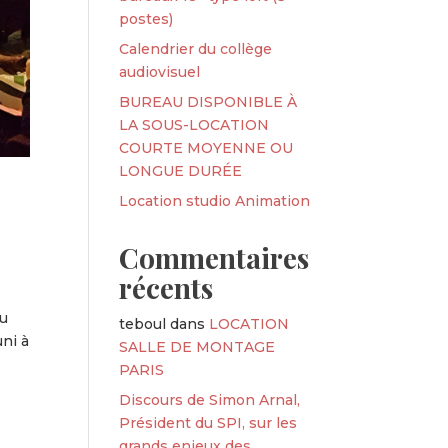
postes)
Calendrier du collège
audiovisuel
BUREAU DISPONIBLE À
LA SOUS-LOCATION
COURTE MOYENNE OU
LONGUE DURÉE
Location studio Animation
Commentaires
récents
au
teboul
dans
LOCATION
uni à
SALLE DE MONTAGE
PARIS
Discours de Simon Arnal,
Président du SPI, sur les
grands enjeux des