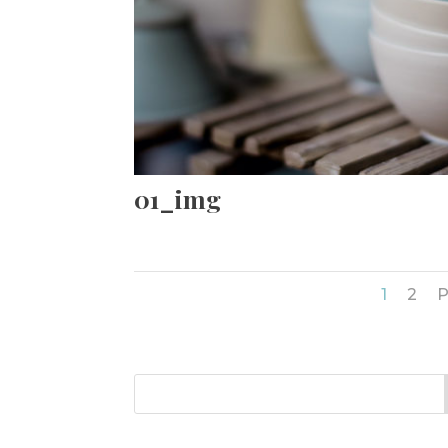
01_img
1
2
P