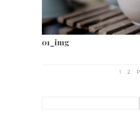
01_img
1
2
P