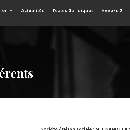
tion
Actualités
Textes Juridiques
Annexe 3
érents
Société / raison sociale :
MELISANDE FIL