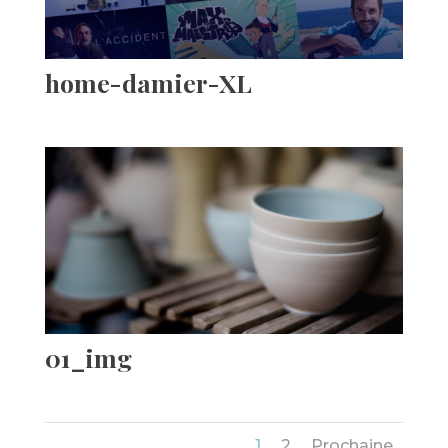
home-damier-XL
01_img
1
2
Prochaine