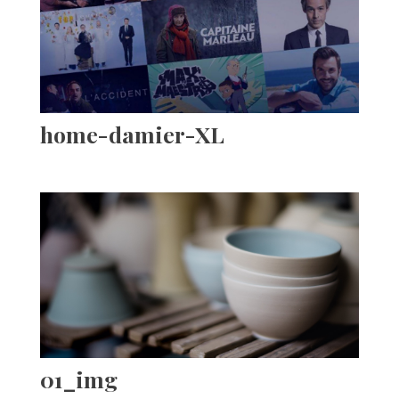
home-damier-XL
01_img