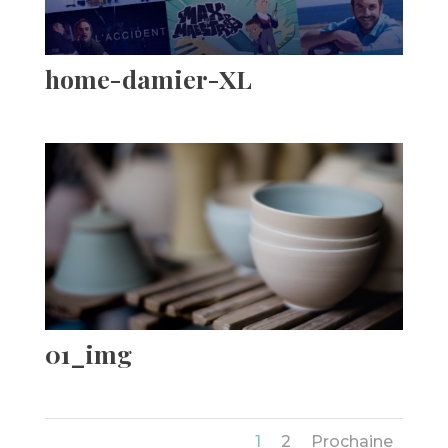
home-damier-XL
01_img
1
2
Prochaine