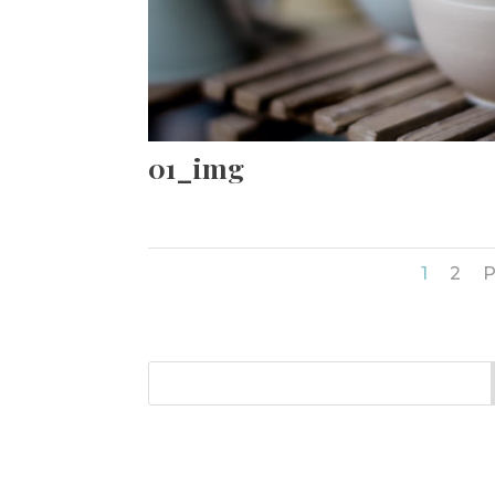
01_img
1
2
P