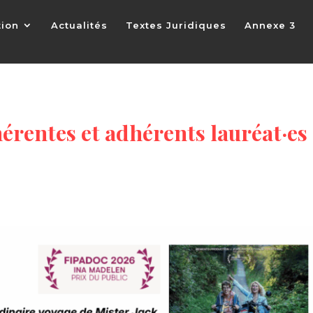
tion
Actualités
Textes Juridiques
Annexe 3
hérentes et adhérents lauréat·es